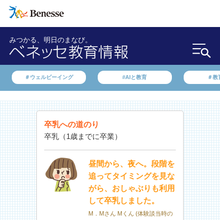
みつかる、明日のまなび。
＃ウェルビーイング
#AIと教育
＃教
卒乳への道のり
卒乳（1歳までに卒業）
昼間から、夜へ。段階を
追ってタイミングを見な
がら、おしゃぶりも利用
して卒乳しました。
M．Mさん Mくん (体験談当時の