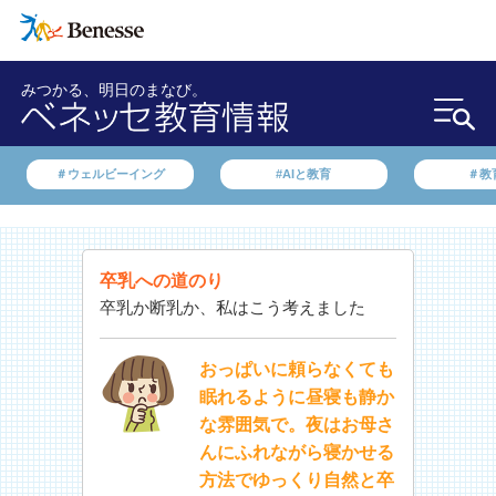
みつかる、明日のまなび。
＃ウェルビーイング
#AIと教育
＃教
卒乳への道のり
卒乳か断乳か、私はこう考えました
おっぱいに頼らなくても
眠れるように昼寝も静か
な雰囲気で。夜はお母さ
んにふれながら寝かせる
方法でゆっくり自然と卒