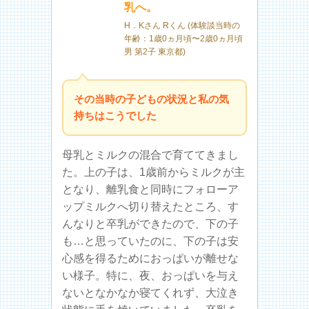
乳へ。
H．Kさん Rくん (体験談当時の
年齢：1歳0ヵ月頃〜2歳0ヵ月頃
男 第2子 東京都)
その当時の子どもの状況と私の気
持ちはこうでした
母乳とミルクの混合で育ててきまし
た。上の子は、1歳前からミルクが主
となり、離乳食と同時にフォローア
ップミルクへ切り替えたところ、す
んなりと卒乳ができたので、下の子
も…と思っていたのに、下の子は安
心感を得るためにおっぱいが離せな
い様子。特に、夜、おっぱいを与え
ないとなかなか寝てくれず、大泣き