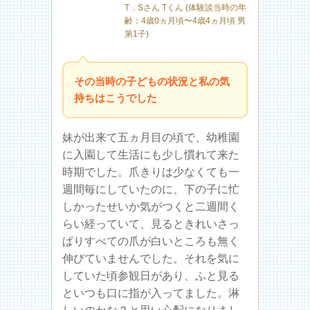
T．Sさん Tくん (体験談当時の年
齢：4歳0ヵ月頃〜4歳4ヵ月頃 男
第1子)
その当時の子どもの状況と私の気
持ちはこうでした
妹が出来て五ヵ月目の頃で、幼稚園
に入園して生活にも少し慣れて来た
時期でした。爪きりは少なくても一
週間毎にしていたのに、下の子に忙
しかったせいか気がつくと二週間く
らい経っていて、見るときれいさっ
ぱりすべての爪が白いところも無く
伸びていませんでした。それを気に
していた頃参観日があり、ふと見る
といつも口に指が入ってました。淋