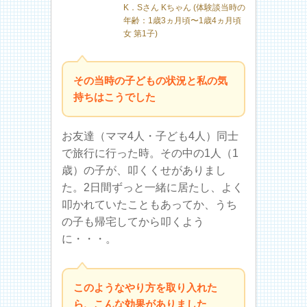
K．Sさん Kちゃん (体験談当時の
年齢：1歳3ヵ月頃〜1歳4ヵ月頃
女 第1子)
その当時の子どもの状況と私の気
持ちはこうでした
お友達（ママ4人・子ども4人）同士
で旅行に行った時。その中の1人（1
歳）の子が、叩くくせがありまし
た。2日間ずっと一緒に居たし、よく
叩かれていたこともあってか、うち
の子も帰宅してから叩くよう
に・・・。
このようなやり方を取り入れた
ら、こんな効果がありました