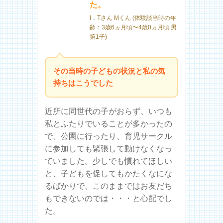
た。
I．Tさん Mくん (体験談当時の年
齢：3歳6ヵ月頃〜4歳0ヵ月頃 男
第1子)
その当時の子どもの状況と私の気
持ちはこうでした
近所に同世代の子がおらず、いつも
私とふたりでいることが多かったの
で、公園に行ったり、育児サークル
に参加しても緊張して動けなくなっ
ていました。少しでも慣れてほしい
と、子どもを促してもかたくなにな
るばかりで、このままではお友だち
もできないのでは・・・と心配でし
た。