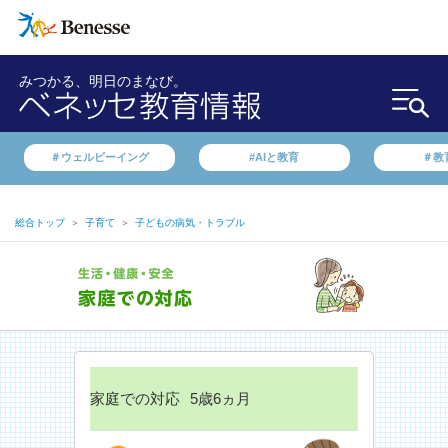
みつかる、明日のまなび。
＃ウェルビーイング
#AIと教育
＃教
総合トップ
＞
子育て
＞
子どもの病気・トラブル
家庭での対応
5歳6ヵ月