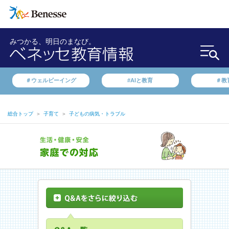
みつかる、明日のまなび。
＃ウェルビーイング
#AIと教育
＃教
総合トップ
＞
子育て
＞
子どもの病気・トラブル