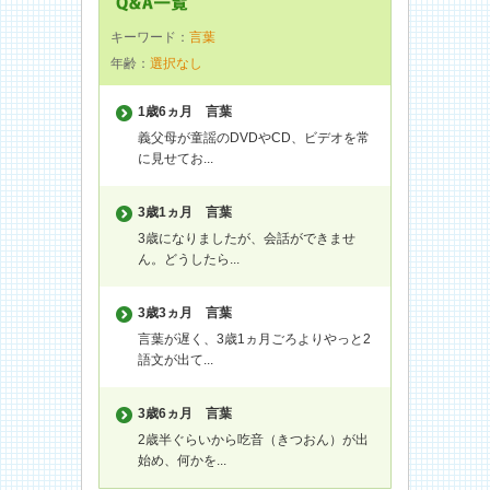
キーワード：
言葉
年齢：
選択なし
1歳6ヵ月
言葉
義父母が童謡のDVDやCD、ビデオを常
に見せてお...
3歳1ヵ月
言葉
3歳になりましたが、会話ができませ
ん。どうしたら...
3歳3ヵ月
言葉
言葉が遅く、3歳1ヵ月ごろよりやっと2
語文が出て...
3歳6ヵ月
言葉
2歳半ぐらいから吃音（きつおん）が出
始め、何かを...