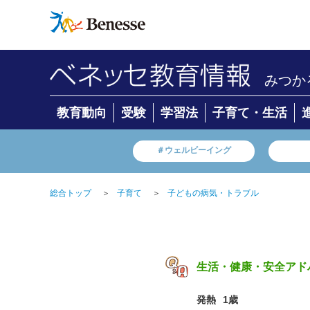
みつか
教育動向
受験
学習法
子育て・生活
＃ウェルビーイング
総合トップ
＞
子育て
＞
子どもの病気・トラブル
生活・健康・安全アド
発熱
1歳