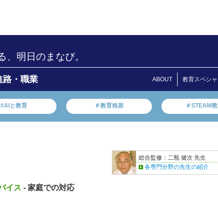
る、明日のまなび。
進路・職業
ABOUT
教育スペシャ
#AIと教育
＃教育格差
＃STEAM
総合監修：二瓶 健次 先生
各専門分野の先生の紹介
バイス
- 家庭での対応