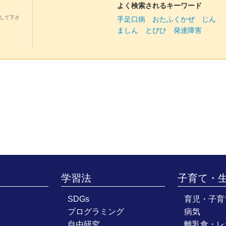
よく検索されるキーワード
して下さ
手足口病
おたふくかぜ
じん
ましん
とびひ
発達障害
学習法
子育て・
SDGs
育児・子育
プログラミング
病気
自由研究
離乳食・レ