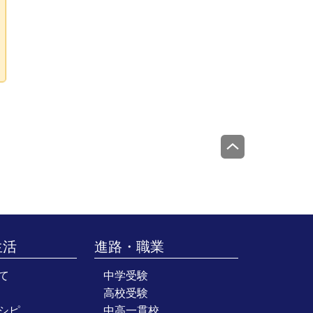
生活
進路・職業
て
中学受験
高校受験
シピ
中高一貫校