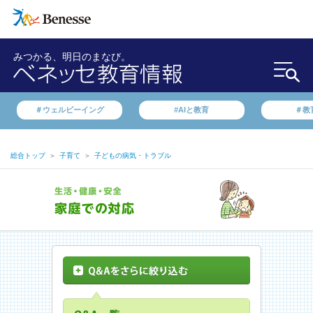
みつかる、明日のまなび。
＃ウェルビーイング
#AIと教育
＃教
総合トップ
＞
子育て
＞
子どもの病気・トラブル