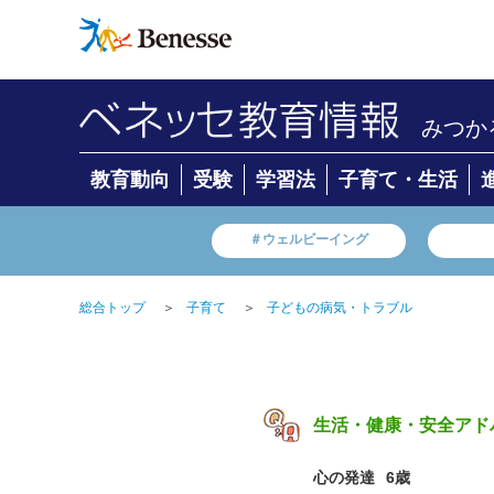
みつか
教育動向
受験
学習法
子育て・生活
＃ウェルビーイング
総合トップ
＞
子育て
＞
子どもの病気・トラブル
生活・健康・安全アド
心の発達
6歳