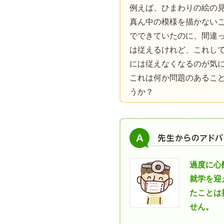
例えば、ひまわりの絵の
真ん中の模様を描かない
でできていたのに、間違
は従えるけれど、これし
には従えなくなるのが気
これは何か問題のあるこ
うか？
過度に心
就学を迎
たことは
せん。