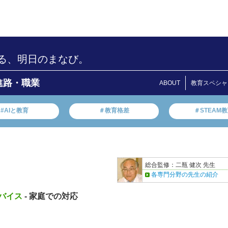
る、明日のまなび。
進路・職業
ABOUT
教育スペシャ
#AIと教育
＃教育格差
＃STEAM
総合監修：二瓶 健次 先生
各専門分野の先生の紹介
バイス
- 家庭での対応