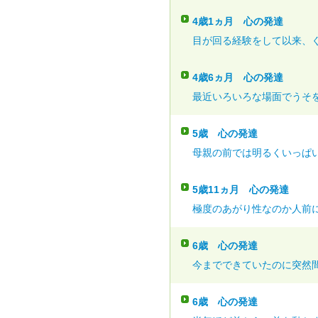
4歳1ヵ月
心の発達
目が回る経験をして以来、ぐ
4歳6ヵ月
心の発達
最近いろいろな場面でうそを
5歳
心の発達
母親の前では明るくいっぱい
5歳11ヵ月
心の発達
極度のあがり性なのか人前に
6歳
心の発達
今までできていたのに突然間
6歳
心の発達