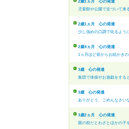
2歳1ヵ月
心の発達
児童館や公園で近づいて来る
2歳1ヵ月
心の発達
少し強めの口調で叱るように
2歳4ヵ月
心の発達
1ヵ月ほど前からお絵かきの配
3歳
心の発達
集団で体操やお遊戯をすると
3歳
心の発達
ありがとう、ごめんなさいな
3歳2ヵ月
心の発達
親の前だとわざとほかの子を