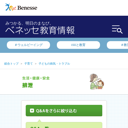
みつかる、明日のまなび。
＃ウェルビーイング
#AIと教育
＃教
総合トップ
＞
子育て
＞
子どもの病気・トラブル