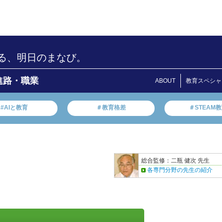
る、明日のまなび。
進路・職業
ABOUT
教育スペシャ
#AIと教育
＃教育格差
＃STEAM
総合監修：二瓶 健次 先生
各専門分野の先生の紹介