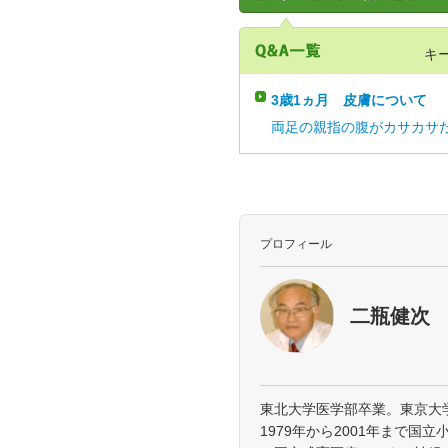
キ
3歳1ヵ月
皮膚について
両足の親指の腹がカサカサだ
プロフィール
二瓶健次
東北大学医学部卒業。東京大
1979年から2001年まで国立