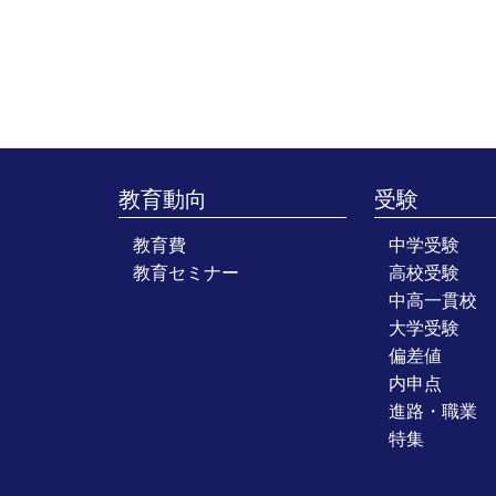
教育動向
受験
教育費
中学受験
教育セミナー
高校受験
中高一貫校
大学受験
偏差値
内申点
進路・職業
特集