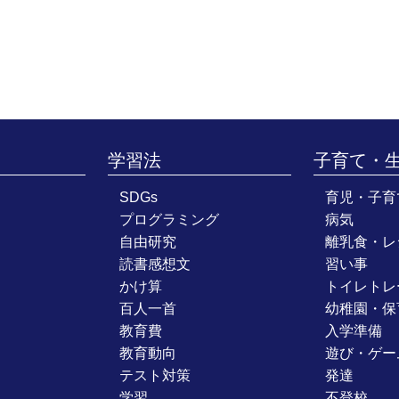
学習法
子育て・
SDGs
育児・子育
プログラミング
病気
自由研究
離乳食・レ
読書感想文
習い事
かけ算
トイレトレ
百人一首
幼稚園・保
教育費
入学準備
教育動向
遊び・ゲー
テスト対策
発達
学習
不登校