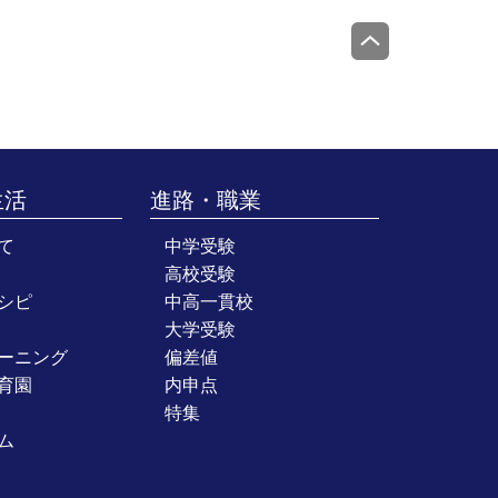
生活
進路・職業
て
中学受験
高校受験
シピ
中高一貫校
大学受験
ーニング
偏差値
育園
内申点
特集
ム