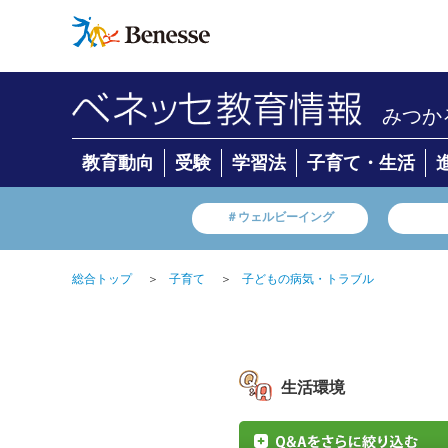
みつか
教育動向
受験
学習法
子育て・生活
＃ウェルビーイング
総合トップ
＞
子育て
＞
子どもの病気・トラブル
生活環境