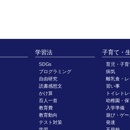
学習法
子育て・
SDGs
育児・子育
プログラミング
病気
自由研究
離乳食・レ
読書感想文
習い事
かけ算
トイレトレ
百人一首
幼稚園・保
教育費
入学準備
教育動向
遊び・ゲー
テスト対策
発達
学習
不登校