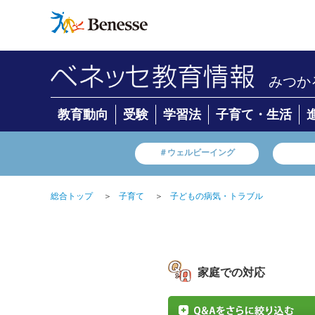
みつか
教育動向
受験
学習法
子育て・生活
＃ウェルビーイング
総合トップ
＞
子育て
＞
子どもの病気・トラブル
家庭での対応