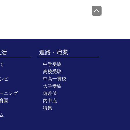
生活
進路・職業
て
中学受験
高校受験
シピ
中高一貫校
大学受験
ーニング
偏差値
育園
内申点
特集
ム