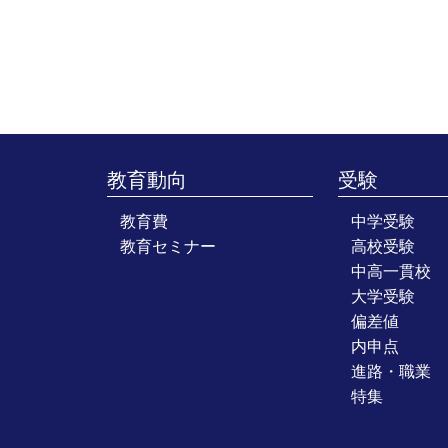
教育動向
受験
教育費
中学受験
教育セミナー
高校受験
中高一貫校
大学受験
偏差値
内申点
進路・職業
特集