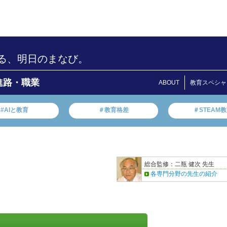
る、明日のまなび。
進路・職業
ABOUT
教育スペシャ
#AIと教育
＃教育格差
＃STEAM
総合監修：二瓶 健次 先生
各専門分野の先生の紹介