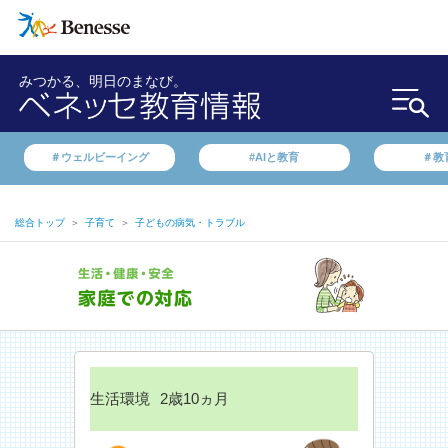
みつかる、明日のまなび。
＃ウェルビーイング
#AIと教育
＃教
総合トップ
＞
子育て
＞
子どもの病気・トラブル
生活環境
2歳10ヵ月