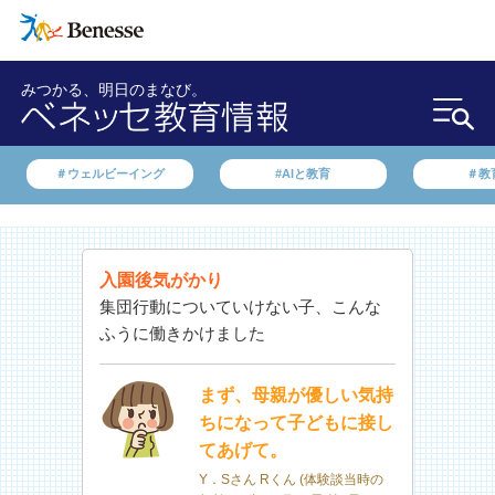
みつかる、明日のまなび。
＃ウェルビーイング
#AIと教育
＃教
入園後気がかり
集団行動についていけない子、こんな
ふうに働きかけました
まず、母親が優しい気持
ちになって子どもに接し
てあげて。
Y．Sさん Rくん (体験談当時の