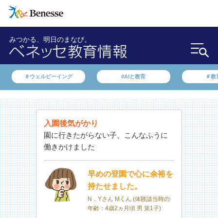
みつかる、明日のまなび。
＃ウェルビーイング
#AIと教育
＃教
入園後気がかり
園に行きたがらない子、こんなふうに
働きかけました
早めの登園で心に余裕を
持たせました。
N．Yさん Mくん (体験談当時の
年齢：4歳2ヵ月頃 男 第1子)