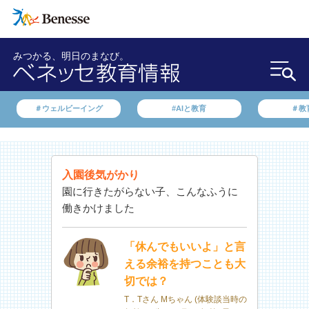
みつかる、明日のまなび。
＃ウェルビーイング
#AIと教育
＃教
入園後気がかり
園に行きたがらない子、こんなふうに
働きかけました
「休んでもいいよ」と言
える余裕を持つことも大
切では？
T．Tさん Mちゃん (体験談当時の