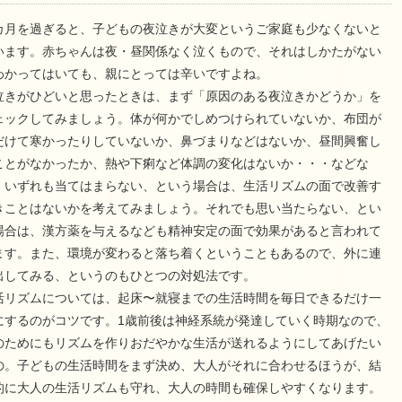
カ月を過ぎると、子どもの夜泣きが大変というご家庭も少なくないと
います。赤ちゃんは夜・昼関係なく泣くもので、それはしかたがない
わかってはいても、親にとっては辛いですよね。
泣きがひどいと思ったときは、まず「原因のある夜泣きかどうか」を
ェックしてみましょう。体が何かでしめつけられていないか、布団が
だけて寒かったりしていないか、鼻づまりなどはないか、昼間興奮し
ことがなかったか、熱や下痢など体調の変化はないか・・・などな
。いずれも当てはまらない、という場合は、生活リズムの面で改善す
きことはないかを考えてみましょう。それでも思い当たらない、とい
場合は、漢方薬を与えるなども精神安定の面で効果があると言われて
ます。また、環境が変わると落ち着くということもあるので、外に連
出してみる、というのもひとつの対処法です。
活リズムについては、起床〜就寝までの生活時間を毎日できるだけ一
にするのがコツです。1歳前後は神経系統が発達していく時期なので、
のためにもリズムを作りおだやかな生活が送れるようにしてあげたい
の。子どもの生活時間をまず決め、大人がそれに合わせるほうが、結
的に大人の生活リズムも守れ、大人の時間も確保しやすくなります。