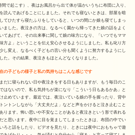
時間で起こす）、夜はお風呂から出て体が温かいうちに布団に入り、
を読んであげることにしました。それでも寝ないときは、部屋を暗
してひたすら寝たふりをしていると、いつの間にか娘も寝てしまっ
いました。夜泣きの方は、なるべく園から帰ってきた娘の話をよく
いてあげて、その出来事に関して娘の味方になり、「いつでもママ
味方よ」ということを伝え安心させるようにしました。私も叱り方
少し変え、なるべく子どもの言い分も聞くように努力するようにし
した。その結果、夜泣きもほとんどなくなりました。
在の子どもの様子と私の気持ちはこんな感じです
まだに寝られない日や夜泣きをする日もありますが、もう毎日のこ
ではないので、私も気持ちが楽になり「こういう日もあるかあ」と
け止めています。最近では、夜泣いている娘の手を握ったり、背中
トントンしながら「大丈夫だよ」などと声をかけると泣き止むこと
あります。怖い思いや不安なことがあると夜泣きという形で表れる
だと思います。夜中に目を覚ましてしまったときは、布団の中でい
いろと話をしたり、ビデオを見たり、ときには夜中におもちゃで遊
であげたり・・・。気が済むと自分から「寝る」と言って寝てしま