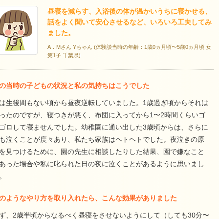
昼寝を減らす、入浴後の体が温かいうちに寝かせる、
話をよく聞いて安心させるなど、いろいろ工夫してみ
ました。
A．Mさん Yちゃん (体験談当時の年齢：1歳0ヵ月頃〜5歳0ヵ月頃 女
第1子 千葉県)
の当時の子どもの状況と私の気持ちはこうでした
は生後間もない頃から昼夜逆転していました。1歳過ぎ頃からそれは
ったのですが、寝つきが悪く、布団に入ってから1〜2時間くらいゴ
ゴロして寝ませんでした。幼稚園に通い出した3歳頃からは、さらに
も泣くことが度々あり、私たち家族はヘトヘトでした。夜泣きの原
を見つけるために、園の先生に相談したりした結果、園で嫌なこと
あった場合や私に叱られた日の夜に泣くことがあるように思いまし
。
のようなやり方を取り入れたら、こんな効果がありました
ず、2歳半頃からなるべく昼寝をさせないようにして（しても30分〜