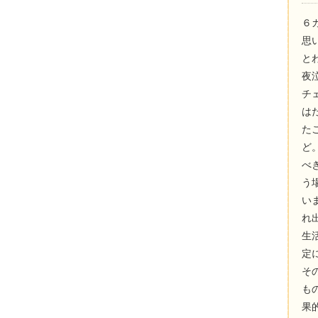
６
思
と
夜
チ
は
た
ど
べ
う
い
れ
生
定
そ
も
果