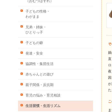
（おむつはずれ）
子どもの性格・
わがまま
兄弟・姉妹・
ひとりっ子
子どもの癖
そ
娘
発達・安全
直
協調性・集団生活
ロ
夜
赤ちゃんとの遊び
因
が
親子関係・反抗期
た
育児の悩み・育児相談
こ
生活習慣・生活リズム
ま