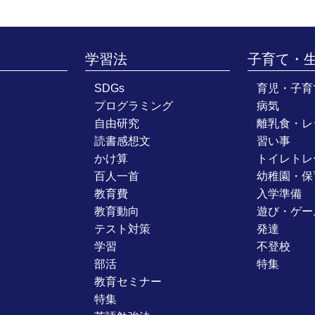
学習法
子育て・
SDGs
育児・子育
プログラミング
病気
自由研究
離乳食・レ
読書感想文
習い事
かけ算
トイレトレ
百人一首
幼稚園・保
教育費
入学準備
教育動向
遊び・ゲー
テスト対策
発達
学習
不登校
部活
特集
教育セミナー
特集