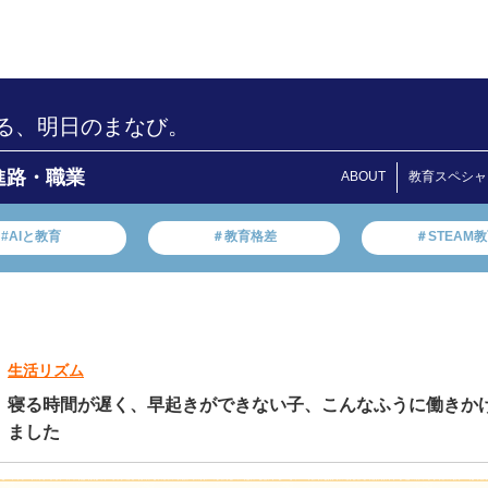
る、明日のまなび。
進路・職業
ABOUT
教育スペシャ
#AIと教育
＃教育格差
＃STEAM
生活リズム
寝る時間が遅く、早起きができない子、こんなふうに働きか
ました