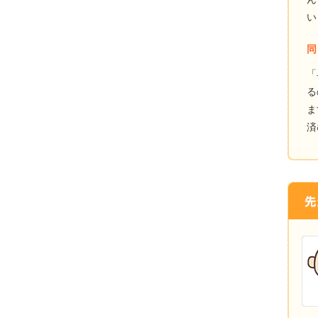
い
同
「
る
ま
済