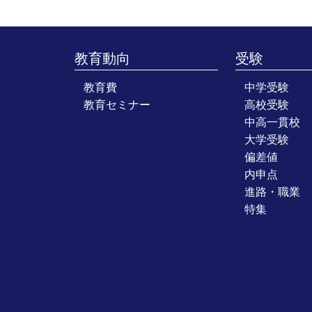
教育動向
受験
教育費
中学受験
教育セミナー
高校受験
中高一貫校
大学受験
偏差値
内申点
進路・職業
特集