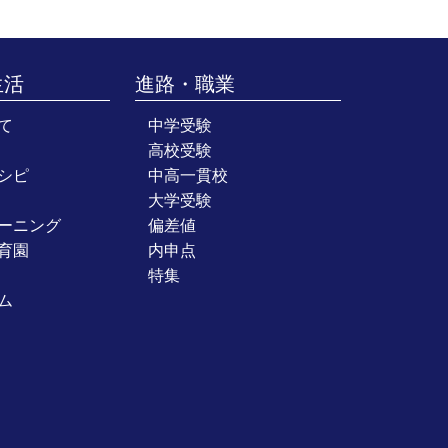
生活
進路・職業
て
中学受験
高校受験
シピ
中高一貫校
大学受験
ーニング
偏差値
育園
内申点
特集
ム