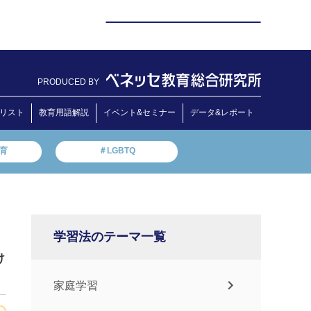
PRODUCED BY
リスト
教育用語解説
イベント&セミナー
データ&レポート
教育
＃LGBTQ
学習法のテーマ一覧
け
家庭学習