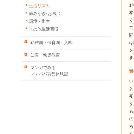
1
生活リズム
本
歯みがき･お風呂
く
環境・衛生
て
その他生活習慣
聞
は
幼稚園・保育園・入園
を
知育・幼児教育
ま
マンガでみる
現
ママパパ育児体験記
い
と
受
を
も
の
ろ
ん