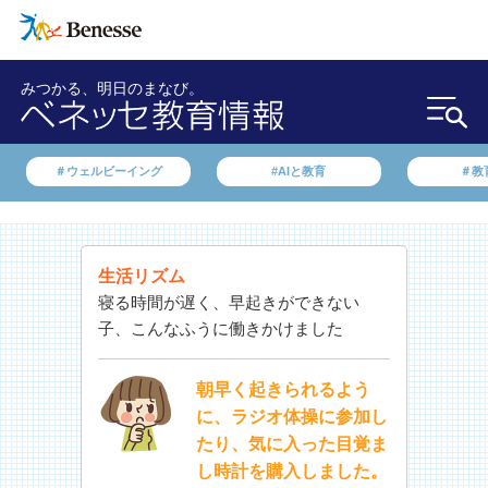
みつかる、明日のまなび。
＃ウェルビーイング
#AIと教育
＃教
生活リズム
寝る時間が遅く、早起きができない
子、こんなふうに働きかけました
朝早く起きられるよう
に、ラジオ体操に参加し
たり、気に入った目覚ま
し時計を購入しました。