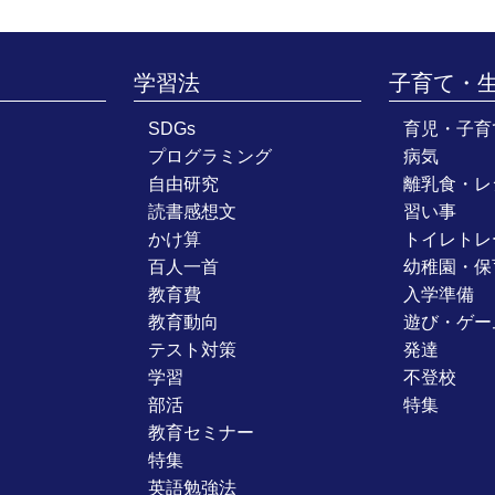
学習法
子育て・
SDGs
育児・子育
プログラミング
病気
自由研究
離乳食・レ
読書感想文
習い事
かけ算
トイレトレ
百人一首
幼稚園・保
教育費
入学準備
教育動向
遊び・ゲー
テスト対策
発達
学習
不登校
部活
特集
教育セミナー
特集
英語勉強法