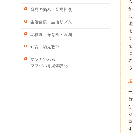
入
か
育児の悩み・育児相談
し
生活習慣・生活リズム
週
よ
幼稚園・保育園・入園
で
を
知育・幼児教育
に
マンガでみる
の
ママパパ育児体験記
ウ
現
一
敗
な
り
直
す