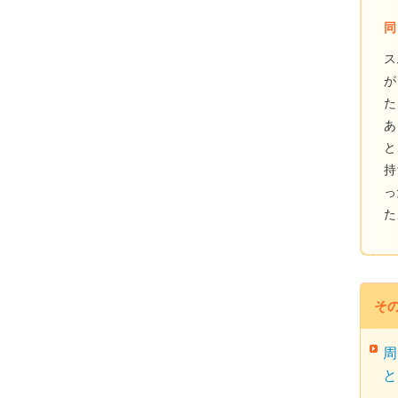
同
ス
が
た
あ
と
持
っ
た
そ
周
と