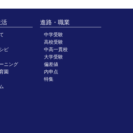
生活
進路・職業
て
中学受験
高校受験
シピ
中高一貫校
大学受験
ーニング
偏差値
育園
内申点
特集
ム