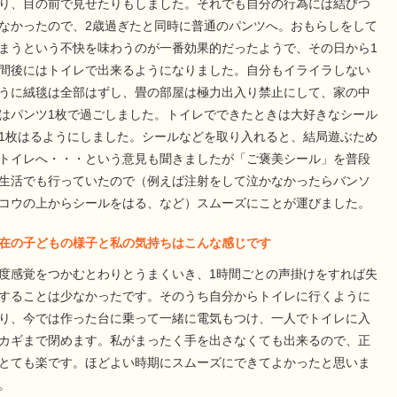
り、目の前で見せたりもしました。それでも自分の行為には結びつ
なかったので、2歳過ぎたと同時に普通のパンツへ。おもらしをして
まうという不快を味わうのが一番効果的だったようで、その日から1
間後にはトイレで出来るようになりました。自分もイライラしない
うに絨毯は全部はずし、畳の部屋は極力出入り禁止にして、家の中
はパンツ1枚で過ごしました。トイレでできたときは大好きなシール
1枚はるようにしました。シールなどを取り入れると、結局遊ぶため
トイレへ・・・という意見も聞きましたが「ご褒美シール」を普段
生活でも行っていたので（例えば注射をして泣かなかったらバンソ
コウの上からシールをはる、など）スムーズにことが運びました。
在の子どもの様子と私の気持ちはこんな感じです
度感覚をつかむとわりとうまくいき、1時間ごとの声掛けをすれば失
することは少なかったです。そのうち自分からトイレに行くように
り、今では作った台に乗って一緒に電気もつけ、一人でトイレに入
カギまで閉めます。私がまったく手を出さなくても出来るので、正
とても楽です。ほどよい時期にスムーズにできてよかったと思いま
。