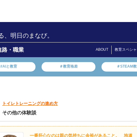
る、明日のまなび。
進路・職業
ABOUT
教育スペシャ
#AIと教育
＃教育格差
＃STEAM
トイレトレーニングの進め方
その他の体験談
一番肝心なのは親の気持ちに余裕があること。 地道