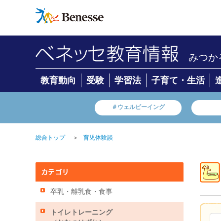
みつか
教育動向
受験
学習法
子育て・生活
＃ウェルビーイング
＞
総合トップ
育児体験談
卒乳・離乳食・食事
トイレトレーニング