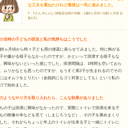
な工夫を重ねたけれど最後は一気に進みました。
Y．Tさん Aちゃん (体験談当時の年齢：1歳8ヵ月頃〜2歳1ヵ月頃 女
第1子)
の当時の子どもの状況と私の気持ちはこうでした
歳8ヵ月頃から時々子ども用の便器に座らせてみました。特に怖がる
子や嫌がる様子もなかったのですが、かといって排泄する様子もな
、興味がないといった感じでした。排泄間隔は、1時間も空いておら
、ムリかなとも思ったのですが、もうすぐ第2子が生まれるのでその
にはオムツをとりたい（金銭的にもゴミ対策としても）という私の
ゴで始めました。
のようなやり方を取り入れたら、こんな効果がありました
ちの子は排泄に興味がなかったので、実際にトイレで排泄出来る子
もの映像や本などを見て（しまじろうなど）、その子を褒めまくり
した。それからちょっと年上のトイレが出来る子と一緒にトイレに