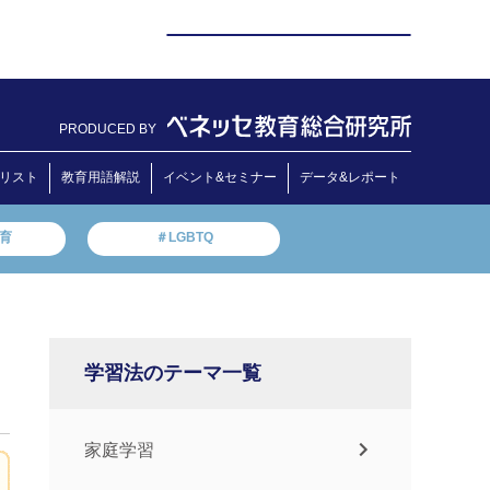
PRODUCED BY
リスト
教育用語解説
イベント&セミナー
データ&レポート
教育
＃LGBTQ
学習法のテーマ一覧
家庭学習