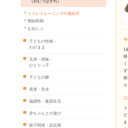
（おむつはずれ）
トイレトレーニングの進め方
開始時期
おねしょ
そ
子どもの性格・
わがまま
1
様
兄弟・姉妹・
く
ひとりっ子
ず
子どもの癖
前
エ
発達・安全
こ
協調性・集団生活
う
赤ちゃんとの遊び
ど
ま
親子関係・反抗期