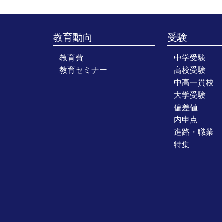
教育動向
受験
教育費
中学受験
教育セミナー
高校受験
中高一貫校
大学受験
偏差値
内申点
進路・職業
特集