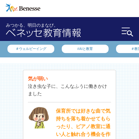
みつかる、明日のまなび。
＃ウェルビーイング
#AIと教育
＃教
気が弱い
泣き虫な子に、こんなふうに働きかけ
ました
保育所では好きな曲で気
持ちを落ち着かせてもら
ったり、ピアノ教室に通
い人と触れ合う機会を作