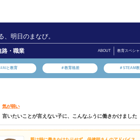
る、明日のまなび。
進路・職業
ABOUT
教育スペシャ
#AIと教育
＃教育格差
＃STEAM
気が弱い
言いたいことが言えない子に、こんなふうに働きかけました
親は特に働きかけたりせず、保健師さんのアドバイス