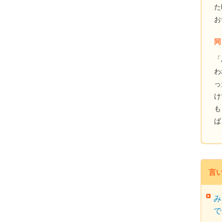
た
お
同
「
わ
っ
け
も
ば
言
み
で