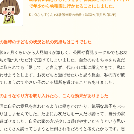
で年少から幼稚園に行かせることにしました。
K．Oさん Tくん (体験談当時の年齢：3歳3ヵ月頃 男 第1子)
の当時の子どもの状況と私の気持ちはこうでした
後5ヵ月くらいから人見知りが激しく、公園や育児サークルでもお友
ちが近づいただけで逃げてしまいました。自分のおもちゃをお友だ
に取られても「返して」と言えず、代わりに私に訴えてきて、私に
わせようとします。お友だちと遊ばせたいと思う反面、私の方が疲
てしまうので小さい子のいる場所を避けることもありました。
のようなやり方を取り入れたら、こんな効果がありました
理に自分の意見を言わせるように働きかけたり、気弱な息子を叱っ
りはしませんでした。たまにお友だちを一人だけ誘って、自分の家
遊ばせました。自分の家の方が少しは遊びやすいだろうという思い
、たくさん誘ってしまうと圧倒されるだろうと考えたからです。息