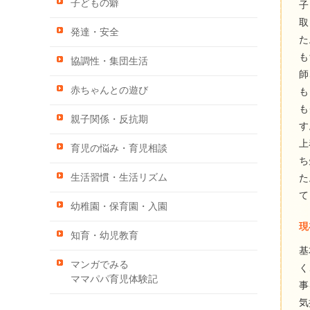
子どもの癖
子
取
発達・安全
た
も
協調性・集団生活
師
赤ちゃんとの遊び
も
も
親子関係・反抗期
す
上
育児の悩み・育児相談
ち
生活習慣・生活リズム
た
て
幼稚園・保育園・入園
現
知育・幼児教育
基
マンガでみる
く
ママパパ育児体験記
事
気