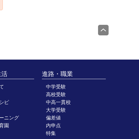
生活
進路・職業
て
中学受験
高校受験
シピ
中高一貫校
大学受験
ーニング
偏差値
育園
内申点
特集