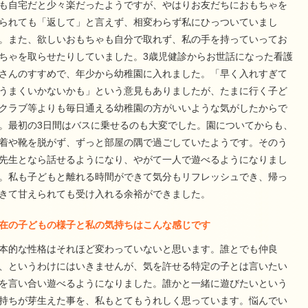
も自宅だと少々楽だったようですが、やはりお友だちにおもちゃを
られても「返して」と言えず、相変わらず私にひっついていまし
。また、欲しいおもちゃも自分で取れず、私の手を持っていってお
ちゃを取らせたりしていました。3歳児健診からお世話になった看護
さんのすすめで、年少から幼稚園に入れました。「早く入れすぎて
うまくいかないかも」という意見もありましたが、たまに行く子ど
クラブ等よりも毎日通える幼稚園の方がいいような気がしたからで
。最初の3日間はバスに乗せるのも大変でした。園についてからも、
着や靴を脱がず、ずっと部屋の隅で過ごしていたようです。そのう
先生となら話せるようになり、やがて一人で遊べるようになりまし
。私も子どもと離れる時間ができて気分もリフレッシュでき、帰っ
きて甘えられても受け入れる余裕ができました。
在の子どもの様子と私の気持ちはこんな感じです
本的な性格はそれほど変わっていないと思います。誰とでも仲良
、というわけにはいきませんが、気を許せる特定の子とは言いたい
を言い合い遊べるようになりました。誰かと一緒に遊びたいという
持ちが芽生えた事を、私もとてもうれしく思っています。悩んでい