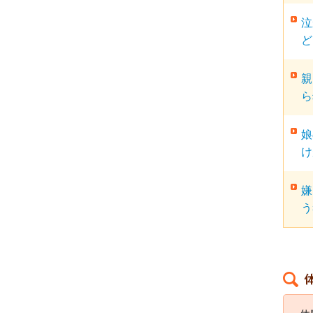
泣
ど
親
ら
娘
け
嫌
う