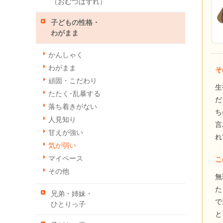
（おむつはずれ）
子どもの性格・
わがまま
かんしゃく
わがまま
そ
頑固・こだわり
生
たたく･乱暴する
だ
落ち着きがない
ち
人見知り
言
甘えが強い
れ
気が弱い
マイペース
こ
その他
無
た
兄弟・姉妹・
で
ひとりっ子
と