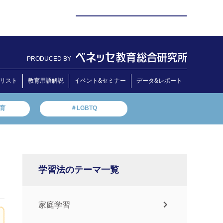
PRODUCED BY
リスト
教育用語解説
イベント&セミナー
データ&レポート
教育
＃LGBTQ
学習法のテーマ一覧
家庭学習