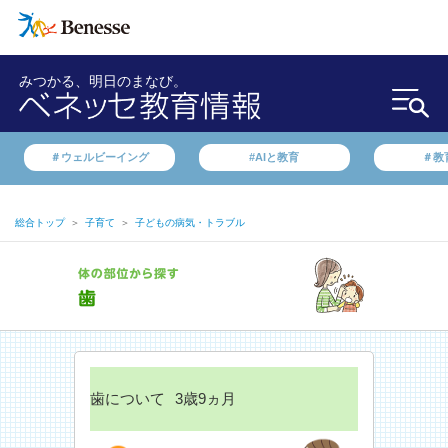
みつかる、明日のまなび。
＃ウェルビーイング
#AIと教育
＃教
総合トップ
＞
子育て
＞
子どもの病気・トラブル
歯について
3歳9ヵ月