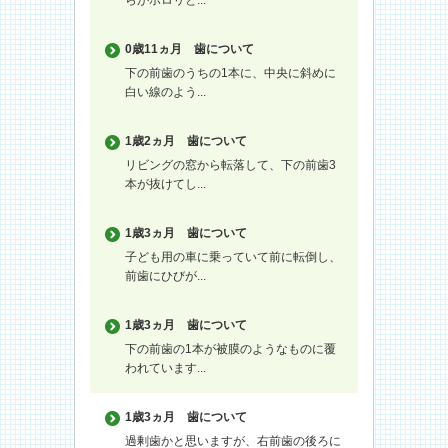
0歳11ヵ月
歯について
下の前歯のうちの1本に、中央に斜めに
白い線のよう...
1歳2ヵ月
歯について
リビングの窓から転落して、下の前歯3
本が抜けてし...
1歳3ヵ月
歯について
子ども用の車に乗っていて前に転倒し、
前歯にひびが...
1歳3ヵ月
歯について
下の前歯の1本が被膜のようなものに覆
われています...
1歳3ヵ月
歯について
過剰歯かと思いますが、右前歯の後ろに