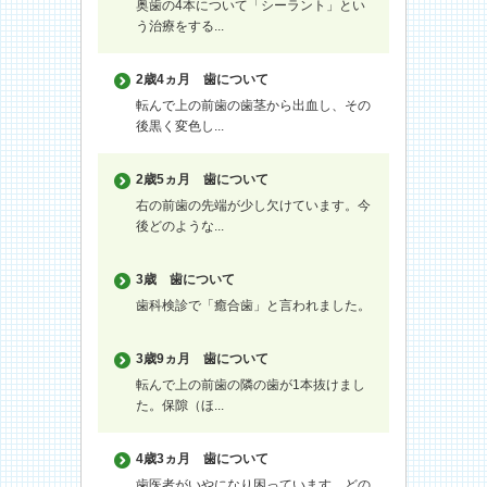
奥歯の4本について「シーラント」とい
う治療をする...
2歳4ヵ月
歯について
転んで上の前歯の歯茎から出血し、その
後黒く変色し...
2歳5ヵ月
歯について
右の前歯の先端が少し欠けています。今
後どのような...
3歳
歯について
歯科検診で「癒合歯」と言われました。
3歳9ヵ月
歯について
転んで上の前歯の隣の歯が1本抜けまし
た。保隙（ほ...
4歳3ヵ月
歯について
歯医者がいやになり困っています。どの