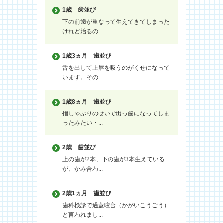
1歳
歯並び
下の前歯が重なって生えてきてしまった
けれど治るの...
1歳3ヵ月
歯並び
舌を出して上唇を吸うのがくせになって
います。その...
1歳8ヵ月
歯並び
指しゃぶりのせいで出っ歯になってしま
ったみたい・...
2歳
歯並び
上の歯が2本、下の歯が3本生えている
が、かみ合わ...
2歳1ヵ月
歯並び
歯科検診で過蓋咬合（かがいこうごう）
と言われまし...