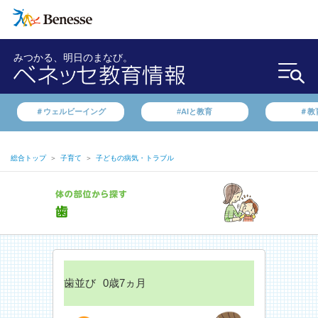
みつかる、明日のまなび。
＃ウェルビーイング
#AIと教育
＃教
総合トップ
＞
子育て
＞
子どもの病気・トラブル
歯並び
0歳7ヵ月