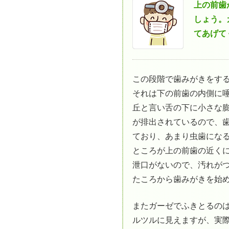
上の前歯
しょう。
てあげて
この段階で歯みがきをす
それは下の前歯の内側に
丘と言い舌の下に小さな膨
が排出されているので、
ており、あまり虫歯にな
ところが上の前歯の近く
泄口がないので、汚れが
たころから歯みがきを始
またガーゼでふきとるの
ルツルに見えますが、実