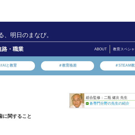
る、明日のまなび。
進路・職業
ABOUT
教育スペシャ
#AIと教育
＃教育格差
＃STEAM
総合監修：二瓶 健次 先生
各専門分野の先生の紹介
 歯に関すること