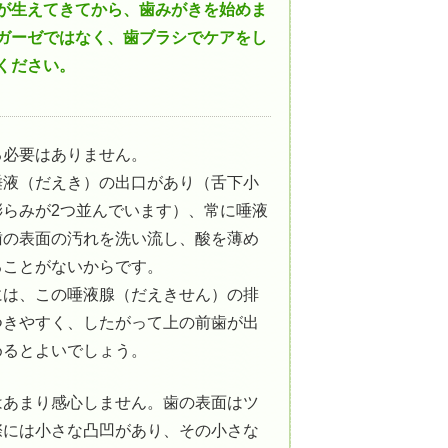
が生えてきてから、歯みがきを始めま
ガーゼではなく、歯ブラシでケアをし
ください。
る必要はありません。
唾液（だえき）の出口があり（舌下小
らみが2つ並んでいます）、常に唾液
歯の表面の汚れを洗い流し、酸を薄め
ることがないからです。
には、この唾液腺（だえきせん）の排
つきやすく、したがって上の前歯が出
めるとよいでしょう。
はあまり感心しません。歯の表面はツ
際には小さな凸凹があり、その小さな