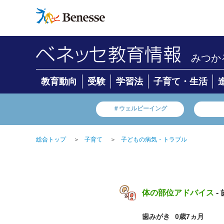
みつか
教育動向
受験
学習法
子育て・生活
＃ウェルビーイング
総合トップ
＞
子育て
＞
子どもの病気・トラブル
体の部位アドバイス
-
歯みがき
0歳7ヵ月