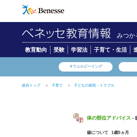
みつか
教育動向
受験
学習法
子育て・生活
＃ウェルビーイング
総合トップ
＞
子育て
＞
子どもの病気・トラブル
体の部位アドバイス
-
歯について
1歳5ヵ月