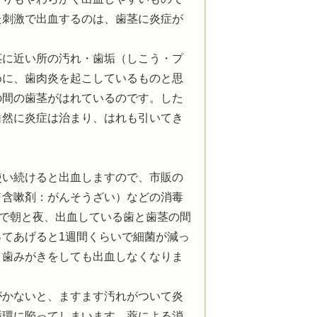
た刺激で出血するのは、歯茎に炎症が
茎に近い所の汚れ・歯垢（しこう・プ
めに、歯肉炎を起こしているものと思
の間の歯茎がはれているのです。した
自然に炎症は治まり、はれも引いてき
使い続けると出血しますので、市販の
ド含嗽剤：がんそうざい）などの消毒
棒で朝と夜、出血している歯と歯茎の間
てあげると1週間くらいで細菌が減っ
、歯みがきをしても出血しなくなりま
がかないと、ますます汚れがついて炎
循環に陥ってしまいます。薬による消