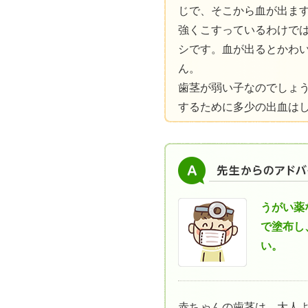
じで、そこから血が出ま
強くこすっているわけで
シです。血が出るとかわ
ん。
歯茎が弱い子なのでしょ
するために多少の出血は
うがい薬
で塗布し
い。
赤ちゃんの歯茎は、大人