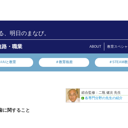
る、明日のまなび。
進路・職業
ABOUT
教育スペシャ
#AIと教育
＃教育格差
＃STEAM
総合監修：二瓶 健次 先生
各専門分野の先生の紹介
 歯に関すること