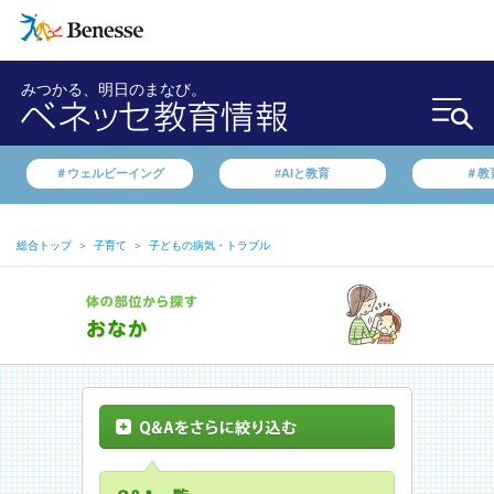
みつかる、明日のまなび。
＃ウェルビーイング
#AIと教育
＃教
総合トップ
＞
子育て
＞
子どもの病気・トラブル