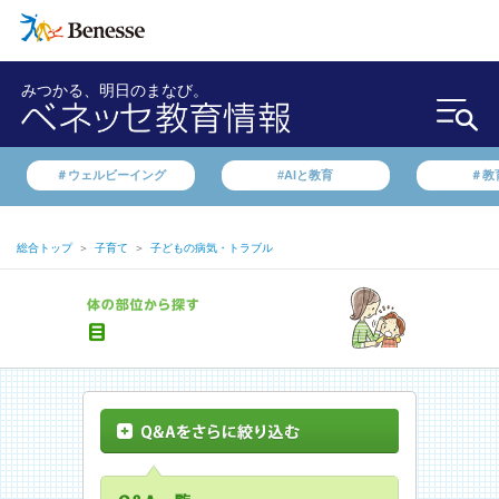
みつかる、明日のまなび。
＃ウェルビーイング
#AIと教育
＃教
総合トップ
＞
子育て
＞
子どもの病気・トラブル