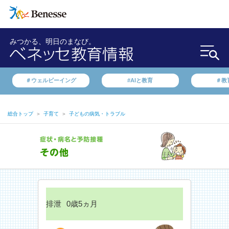
みつかる、明日のまなび。
＃ウェルビーイング
#AIと教育
＃教
総合トップ
＞
子育て
＞
子どもの病気・トラブル
排泄
0歳5ヵ月