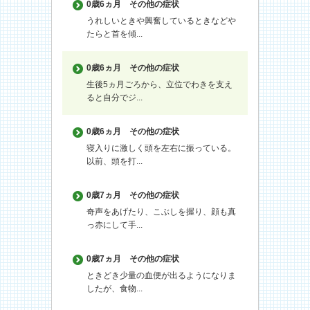
0歳6ヵ月
その他の症状
うれしいときや興奮しているときなどや
たらと首を傾...
0歳6ヵ月
その他の症状
生後5ヵ月ごろから、立位でわきを支え
ると自分でジ...
0歳6ヵ月
その他の症状
寝入りに激しく頭を左右に振っている。
以前、頭を打...
0歳7ヵ月
その他の症状
奇声をあげたり、こぶしを握り、顔も真
っ赤にして手...
0歳7ヵ月
その他の症状
ときどき少量の血便が出るようになりま
したが、食物...