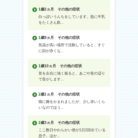
1歳2ヵ月
その他の症状
白っぽいうんちをしています。急に牛乳
をたくさん飲...
1歳9ヵ月
その他の症状
気温が高い場所で活動していると、すぐ
に顔が赤くな...
1歳10ヵ月
その他の症状
首を左右に強く振ると、あごや首の辺り
で音がします...
2歳1ヵ月
その他の症状
猫に腕をかまれましたが、少し赤いくら
いなのでほう...
2歳3ヵ月
その他の症状
ここ数日やわらかい便が1日2回出ている
息子。ほか...