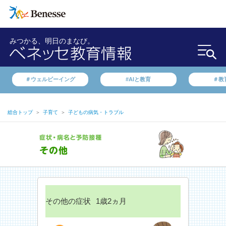
みつかる、明日のまなび。
＃ウェルビーイング
#AIと教育
＃教
総合トップ
＞
子育て
＞
子どもの病気・トラブル
その他の症状
1歳2ヵ月