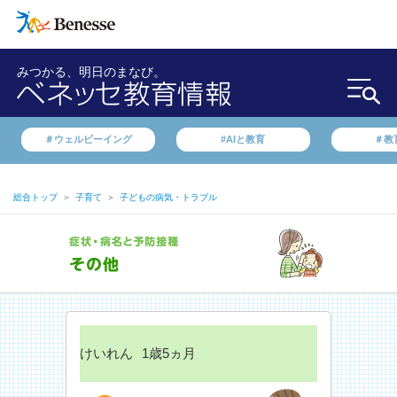
みつかる、明日のまなび。
＃ウェルビーイング
#AIと教育
＃教
総合トップ
＞
子育て
＞
子どもの病気・トラブル
けいれん
1歳5ヵ月