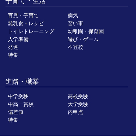
子育て・生活
育児・子育て
病気
離乳食・レシピ
習い事
トイレトレーニング
幼稚園・保育園
入学準備
遊び・ゲーム
発達
不登校
特集
進路・職業
中学受験
高校受験
中高一貫校
大学受験
偏差値
内申点
特集