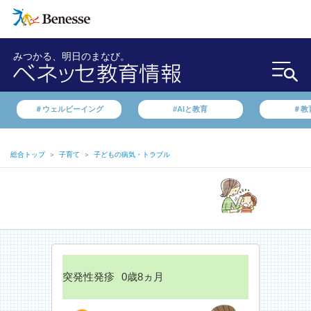
みつかる、明日のまなび。
＃ウェルビーイング
#AIと教育
＃教
総合トップ
＞
子育て
＞
子どもの病気・トラブル
突発性発疹
0歳8ヵ月