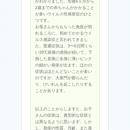
がわかりました。生後6ヵ月から
2歳までの赤ちゃんがかかること
が多いウイルス性発疹症のひと
つです。
お母さんからもらった免疫が切
れるころに、初めてかかるウイ
ルス感染症と言われてきまし
た。普通症状は、3〜5日間くら
い39℃前後の発熱が続いて、下
熱した直後に全身に薄いピンク
の細かい発疹が出ます。ほかの
症状はほとんどないことが多い
のですが、大泉門が膨らんだ
り、けいれんを起こしたりする
ことがあります。
以上のことからしますと、お子
さんの症状は、典型的な症状と
は異なるように思います。しか
し、発疹の性質、月齢、また発