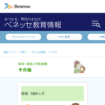
みつかる、明日のまなび。
＃ウェルビーイング
#AIと教育
＃教
総合トップ
＞
子育て
＞
子どもの病気・トラブル
便秘
0歳8ヵ月