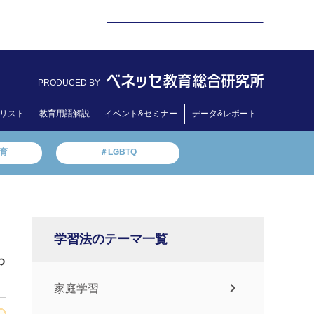
PRODUCED BY
リスト
教育用語解説
イベント&セミナー
データ&レポート
教育
＃LGBTQ
学習法のテーマ一覧
わ
家庭学習