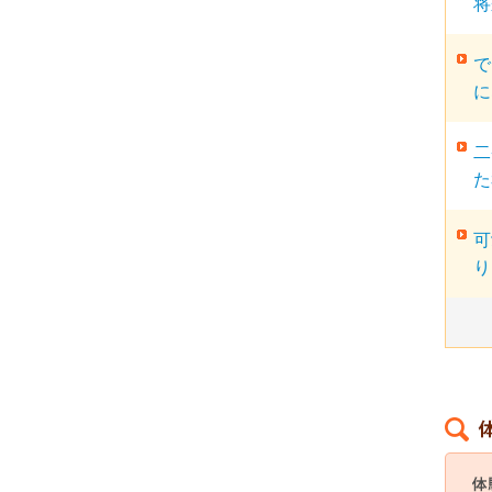
将
で
に
二
た
可
り