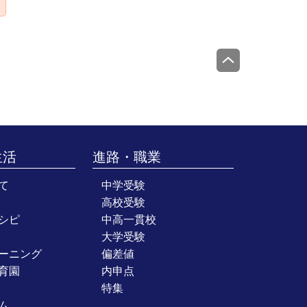
生活
進路・職業
て
中学受験
高校受験
シピ
中高一貫校
大学受験
ーニング
偏差値
育園
内申点
特集
ム