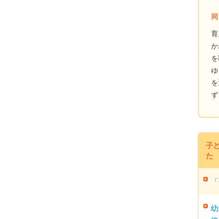
同
育
か
を
ゆ
を
ず
子
た
「
幼