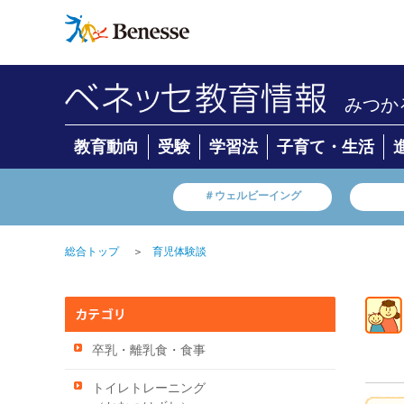
みつか
教育動向
受験
学習法
子育て・生活
＃ウェルビーイング
＞
総合トップ
育児体験談
卒乳・離乳食・食事
トイレトレーニング