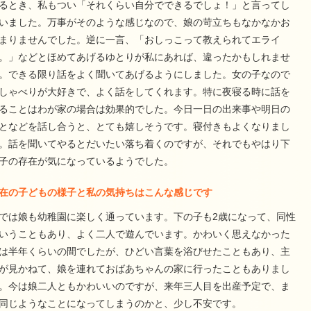
るとき、私もつい「それくらい自分でできるでしょ！」と言ってし
いました。万事がそのような感じなので、娘の苛立ちもなかなかお
まりませんでした。逆に一言、「おしっこって教えられてエライ
。」などとほめてあげるゆとりが私にあれば、違ったかもしれませ
。できる限り話をよく聞いてあげるようにしました。女の子なので
しゃべりが大好きで、よく話をしてくれます。特に夜寝る時に話を
ることはわが家の場合は効果的でした。今日一日の出来事や明日の
となどを話し合うと、とても嬉しそうです。寝付きもよくなりまし
。話を聞いてやるとだいたい落ち着くのですが、それでもやはり下
子の存在が気になっているようでした。
在の子どもの様子と私の気持ちはこんな感じです
では娘も幼稚園に楽しく通っています。下の子も2歳になって、同性
いうこともあり、よく二人で遊んでいます。かわいく思えなかった
は半年くらいの間でしたが、ひどい言葉を浴びせたこともあり、主
が見かねて、娘を連れておばあちゃんの家に行ったこともありまし
。今は娘二人ともかわいいのですが、来年三人目を出産予定で、ま
同じようなことになってしまうのかと、少し不安です。