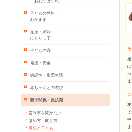
（おむつはずれ）
子どもの性格・
わがまま
兄弟・姉妹・
ひとりっ子
そ
子どもの癖
娘
発達・安全
ぽ
べ
協調性・集団生活
ま
赤ちゃんとの遊び
こ
親子関係・反抗期
友
で
言う事を聞かない
中
ほめ方・叱り方
ま
母親と子ども