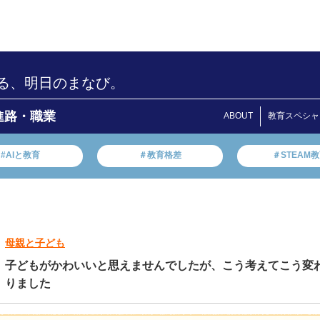
る、明日のまなび。
進路・職業
ABOUT
教育スペシャ
#AIと教育
＃教育格差
＃STEAM
母親と子ども
子どもがかわいいと思えませんでしたが、こう考えてこう変
りました