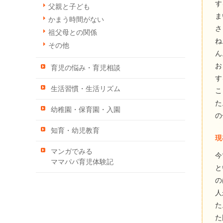
す
父親と子ども
ま
かまう時間がない
さ
祖父母との関係
ね
その他
ん
お
育児の悩み・育児相談
す
生活習慣・生活リズム
こ
た
幼稚園・保育園・入園
の
知育・幼児教育
現
マンガでみる
今
ママパパ育児体験記
と
の
人
た
た