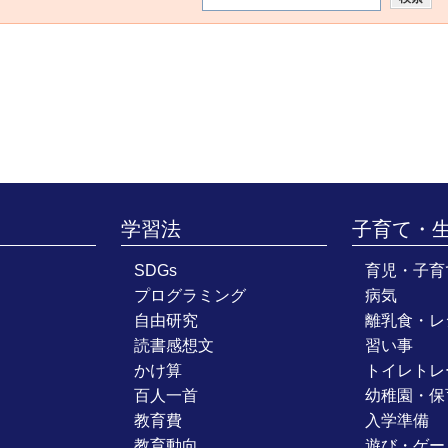
学習法
子育て・
SDGs
育児・子育
プログラミング
病気
自由研究
離乳食・レ
読書感想文
習い事
かけ算
トイレトレ
百人一首
幼稚園・保
教育費
入学準備
教育動向
遊び・ゲー