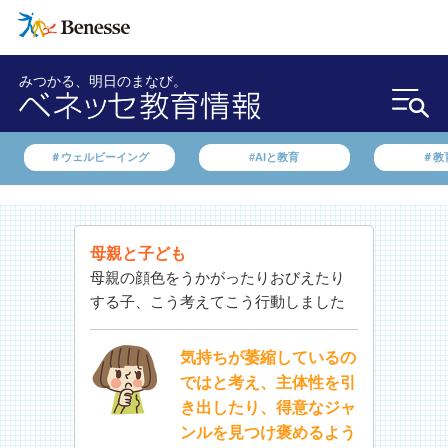
みつかる、明日のまなび。
＃ウェルビーイング
#AIと教育
＃教
母親と子ども
母親の顔色をうかがったりおびえたり
する子、こう考えてこう行動しました
気持ちが萎縮しているの
ではと考え、主体性を引
き出したり、得意なジャ
ンルを見つけ褒めるよう