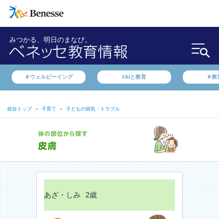
みつかる、明日のまなび。
＃ウェルビーイング
#AIと教育
＃教
総合トップ
＞
子育て
＞
子どもの病気・トラブル
あざ・しみ
2歳