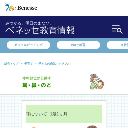
みつかる、明日のまなび。
＃ウェルビーイング
#AIと教育
＃教
総合トップ
＞
子育て
＞
子どもの病気・トラブル
耳について
1歳1ヵ月