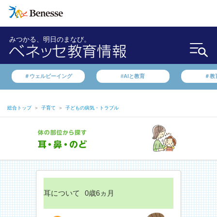
みつかる、明日のまなび。
＃ウェルビーイング
#AIと教育
＃教
総合トップ
＞
子育て
＞
子どもの病気・トラブル
耳について
0歳6ヵ月