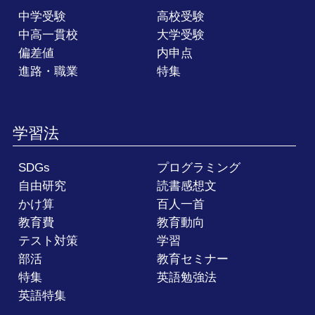
中学受験
高校受験
中高一貫校
大学受験
偏差値
内申点
進路・職業
特集
学習法
SDGs
プログラミング
自由研究
読書感想文
かけ算
百人一首
教育費
教育動向
テスト対策
学習
部活
教育セミナー
特集
英語勉強法
英語特集