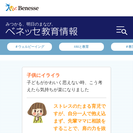
みつかる、明日のまなび。
＃ウェルビーイング
#AIと教育
＃教
子供にイライラ
子どもがかわいく思えない時、こう考
えたら気持ちが楽になりました
ストレスのたまる育児で
すが、自分一人で抱え込
まず、先輩ママに相談を
することで、肩の力を抜