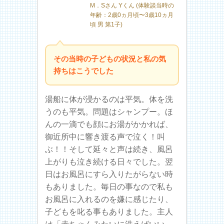
M．Sさん Yくん (体験談当時の
年齢：2歳0ヵ月頃〜3歳10ヵ月
頃 男 第1子)
その当時の子どもの状況と私の気
持ちはこうでした
湯船に体が浸かるのは平気。体を洗
うのも平気。問題はシャンプー。ほ
んの一滴でも顔にお湯がかかれば、
御近所中に響き渡る声で泣く！叫
ぶ！！そして延々と声は続き、風呂
上がりも泣き続ける日々でした。翌
日はお風呂にすら入りたがらない時
もありました。毎日の事なので私も
お風呂に入れるのを嫌に感じたり、
子どもを叱る事もありました。主人