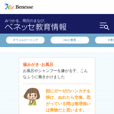
みつかる、明日のまなび。
＃ウェルビーイング
#AIと教育
＃教
歯みがき･お風呂
お風呂やシャンプーを嫌がる子、こん
なふうに働きかけました
顔にガーゼのハンカチを
掛け、ぬれたら交換。恐
がっている間は無理強い
は禁物だと思います。