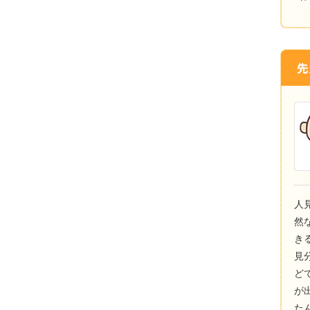
人
然
き
見
ど
が
た