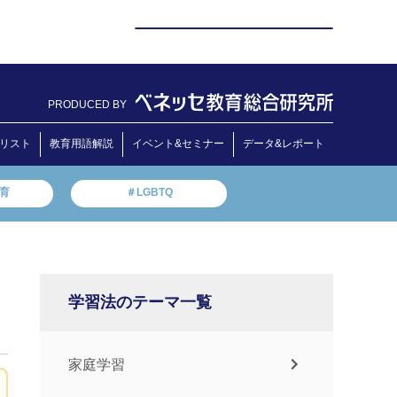
PRODUCED BY
リスト
教育用語解説
イベント&セミナー
データ&レポート
教育
＃LGBTQ
学習法のテーマ一覧
家庭学習