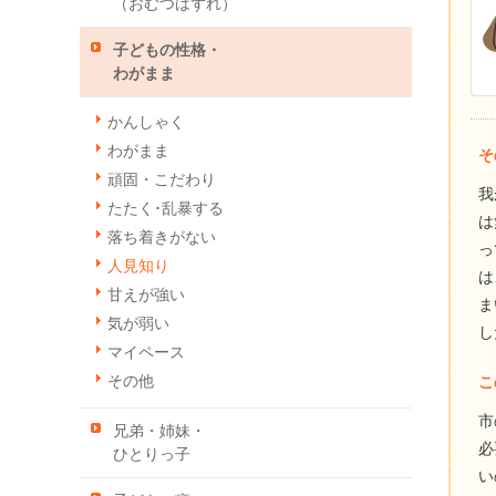
（おむつはずれ）
子どもの性格・
わがまま
かんしゃく
わがまま
そ
頑固・こだわり
我
たたく･乱暴する
は
落ち着きがない
っ
人見知り
は
甘えが強い
ま
気が弱い
し
マイペース
その他
こ
市
兄弟・姉妹・
必
ひとりっ子
い