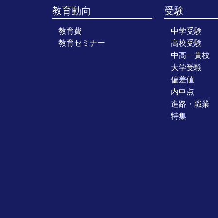
教育動向
受験
教育費
中学受験
教育セミナー
高校受験
中高一貫校
大学受験
偏差値
内申点
進路・職業
特集