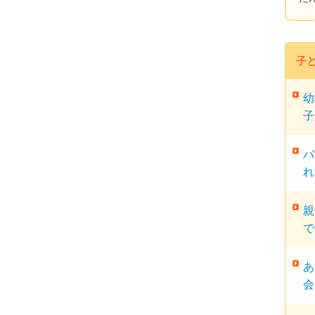
子
幼
子
バ
れ
親
で
あ
会