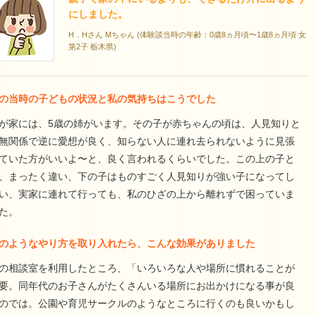
にしました。
H．Hさん Mちゃん (体験談当時の年齢：0歳8ヵ月頃〜1歳8ヵ月頃 女
第2子 栃木県)
の当時の子どもの状況と私の気持ちはこうでした
が家には、5歳の姉がいます。その子が赤ちゃんの頃は、人見知りと
無関係で逆に愛想が良く、知らない人に連れ去られないように見張
ていた方がいいよ〜と、良く言われるくらいでした。この上の子と
、まったく違い、下の子はものすごく人見知りが強い子になってし
い、実家に連れて行っても、私のひざの上から離れずで困っていま
た。
のようなやり方を取り入れたら、こんな効果がありました
の相談室を利用したところ、「いろいろな人や場所に慣れることが
要。同年代のお子さんがたくさんいる場所にお出かけになる事が良
のでは。公園や育児サークルのようなところに行くのも良いかもし