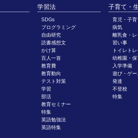
学習法
子育て・
SDGs
育児・子育
プログラミング
病気
自由研究
離乳食・レ
読書感想文
習い事
かけ算
トイレトレ
百人一首
幼稚園・保
教育費
入学準備
教育動向
遊び・ゲー
テスト対策
発達
学習
不登校
部活
特集
教育セミナー
特集
英語勉強法
英語特集