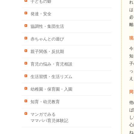
子どもの癖
れ
は
発達・安全
必
離
協調性・集団生活
現
赤ちゃんとの遊び
今
親子関係・反抗期
知
子
育児の悩み・育児相談
っ
生活習慣・生活リズム
え
幼稚園・保育園・入園
同
知育・幼児教育
他
ば
マンガでみる
し
ママパパ育児体験記
心
ね