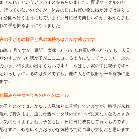
ませんね」というアドバイスをもらいました。育児サークルの方
、行っていないのですが、休みの日にお買い物に出かけては帰りに
ず公園へ行くようにしています。外に出て楽しいのか、私から少し
れて手を振るようになりました。
在の子どもの様子と私の気持ちはこんな感じです
1歳8ヵ月ですが、最近、実家へ行ってもお買い物へ行っても、人見
りのすごかった我が子がニコニコするようになってきました。上の
の小さい時を思い出すくらいです！ やはり、家の中に親子でず〜
といっしょにいるのはダメですね。他の人との接触が一番有効に思
ます。
じ悩みを持つおうちの方へのエール
の子と比べては、かなり人見知りに苦労していますが、時期が来れ
離れて行きます。逆に母親ベッタリの子がそばに来なくなるとさみ
い気になりますよね。子どもは、日に日に成長して行くものです。
配せずに、心を広くおおらかな気持ちで待つ事が大切だと思います
。