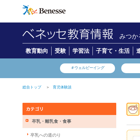
みつか
教育動向
受験
学習法
子育て・生活
＃ウェルビーイング
＞
総合トップ
育児体験談
卒乳・離乳食・食事
卒乳への道のり