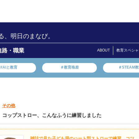
る、明日のまなび。
進路・職業
ABOUT
教育スペシャ
#AIと教育
＃教育格差
＃STEAM
その他
コップストロー、こんなふうに練習しました
雑誌で見た子ども用のハート型ストローで練習。コツ