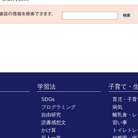
学習法
子育て・
SDGs
育児・子育
プログラミング
病気
自由研究
離乳食・レ
読書感想文
習い事
かけ算
トイレトレ
百人一首
幼稚園・保