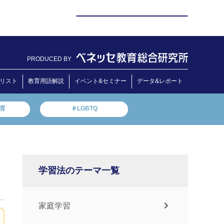
PRODUCED BY
リスト
教育用語解説
イベント&セミナー
データ&レポート
教育
＃LGBTQ
学習法のテーマ一覧
家庭学習