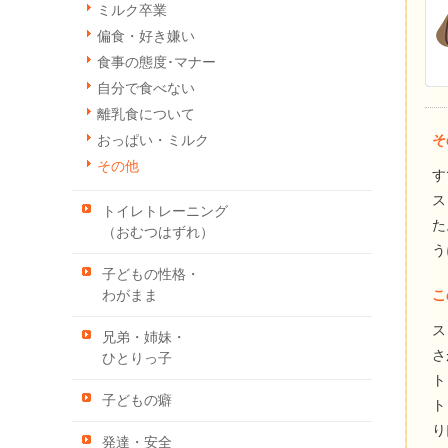
ミルク卒業
偏食・好き嫌い
食事の態度･マナー
自分で食べない
離乳食について
そ
おっぱい・ミルク
その他
す
ス
トイレトレーニング
た
（おむつはずれ）
う
子どもの性格・
こ
わがまま
ス
兄弟・姉妹・
さ
ひとりっ子
ト
子どもの癖
ト
り
発達・安全