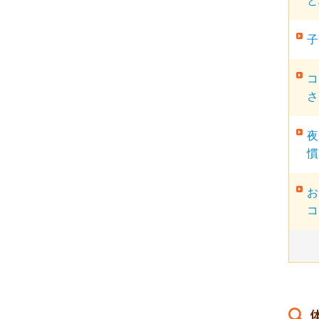
と
子
コ
さ
夜
慣
お
コ