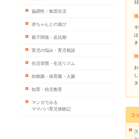
3
協調性・集団生活
現
赤ちゃんとの遊び
そ
は
親子関係・反抗期
き
育児の悩み・育児相談
同
生活習慣・生活リズム
お
し
幼稚園・保育園・入園
タ
知育・幼児教育
マンガでみる
ママパパ育児体験記
コ
ス