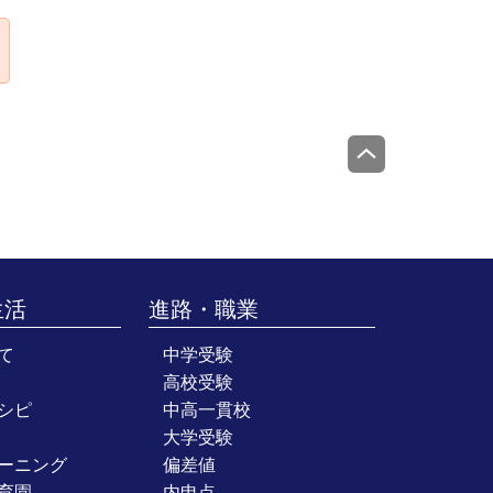
生活
進路・職業
て
中学受験
高校受験
シピ
中高一貫校
大学受験
ーニング
偏差値
育園
内申点