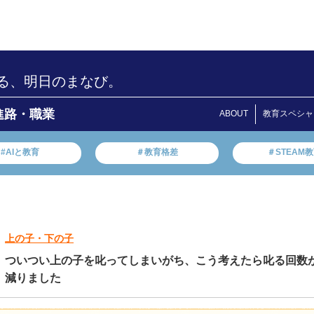
る、明日のまなび。
進路・職業
ABOUT
教育スペシャ
#AIと教育
＃教育格差
＃STEAM
上の子・下の子
ついつい上の子を叱ってしまいがち、こう考えたら叱る回数
減りました