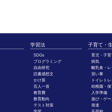
学習法
子育て・
SDGs
育児・子育
プログラミング
病気
自由研究
離乳食・レ
読書感想文
習い事
かけ算
トイレトレ
百人一首
幼稚園・保
教育費
入学準備
教育動向
遊び・ゲー
テスト対策
発達
学習
不登校