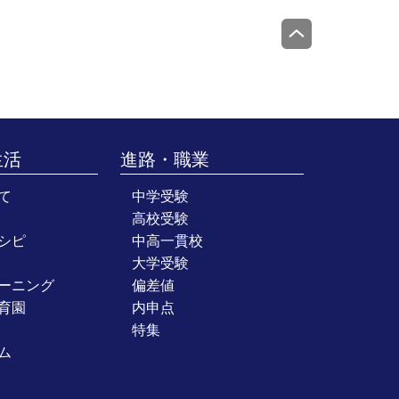
生活
進路・職業
て
中学受験
高校受験
シピ
中高一貫校
大学受験
ーニング
偏差値
育園
内申点
特集
ム