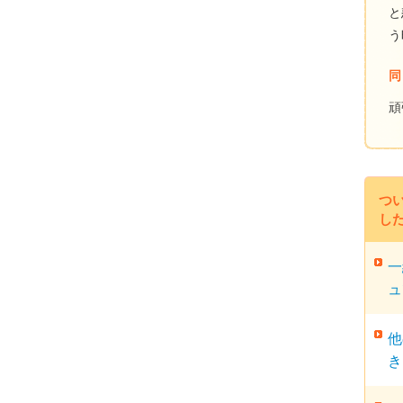
と
う
同
頑
つ
し
一
ュ
他
き