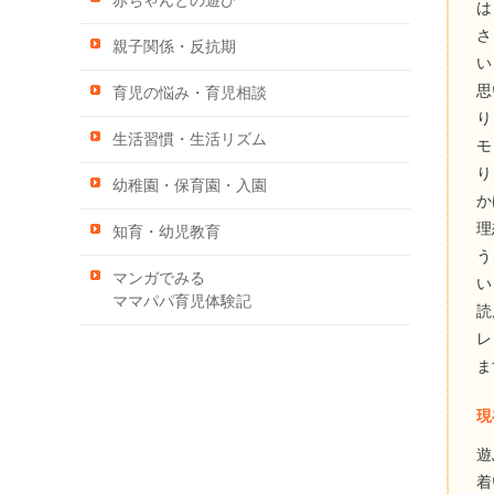
赤ちゃんとの遊び
は
さ
親子関係・反抗期
い
思
育児の悩み・育児相談
り
生活習慣・生活リズム
モ
り
幼稚園・保育園・入園
か
理
知育・幼児教育
う
マンガでみる
い
ママパパ育児体験記
読
レ
ま
現
遊
着