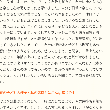
と、反省しました。そこで、よく自分を省みて、自分にゆとりのな
と楽しむ心が乏しかったと思いました。自分が日常で楽しんでいな
と子どもも元気に過ごせないことに気づきましたので、休日には、
いっきり子どもと遊ぶことにしました。いろいろな公園に行った
、友人たちとピクニックに行ったり、子どもも大人も楽しむことを
ットーにしています。そうしてリフレッシュすると怒る回数も減
、（数日間ですが）Ａの表情がよくなりました。育児講座などに出
けていきました。そこで、「自分の理想像と子どもの現実を比べ、
想に近づけようとするため、怒ってしまう」と聞き、一番上だとい
ことでＡに年齢以上のことを望んでいたのだと気づかされました。
まだについ叱りすぎてしまうときがありますが、そんなときは本を
んだり、ほんの少しでもいいので、自分の時間を作ったりしてリフ
ッシュ。人と話したり、いろいろな話を聞くことで自分を省みてい
す。
在の子どもの様子と私の気持ちはこんな感じです
ぶときは遊ぶようにして、一緒に楽しむことで、Ａの気持ちも落ち
いてきたようです。しかし、私の方は相変わらずゆとりがなくなる