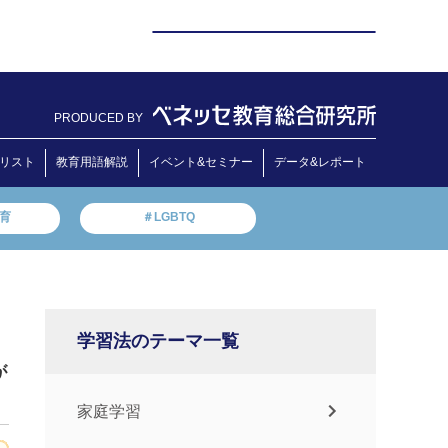
PRODUCED BY
リスト
教育用語解説
イベント&セミナー
データ&レポート
教育
＃LGBTQ
学習法のテーマ一覧
が
家庭学習