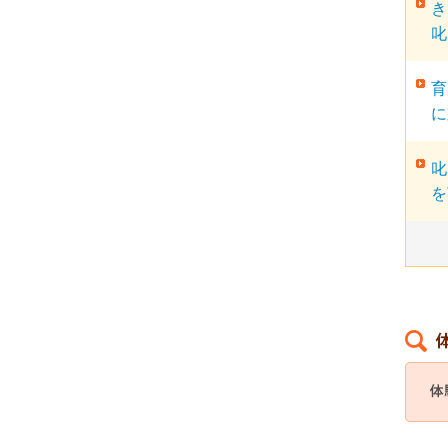
き
叱
育
に
叱
を