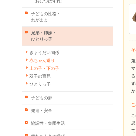
（おむつはずれ）
子どもの性格・
わがまま
兄弟・姉妹・
ひとりっ子
そ
きょうだい関係
赤ちゃん返り
第
マ
上の子・下の子
る
双子の育児
ず
ひとりっ子
か
子どもの癖
こ
発達・安全
こ
思
協調性・集団生活
て