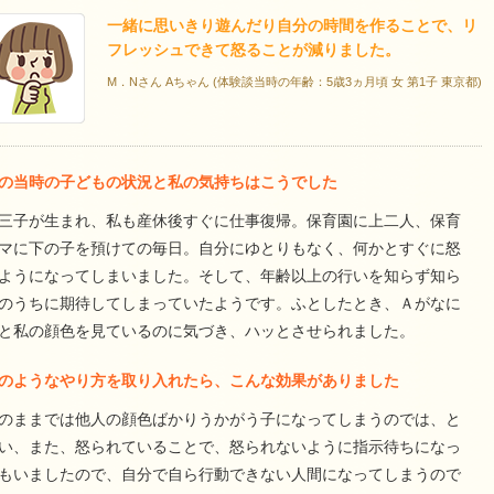
一緒に思いきり遊んだり自分の時間を作ることで、リ
フレッシュできて怒ることが減りました。
M．Nさん Aちゃん (体験談当時の年齢：5歳3ヵ月頃 女 第1子 東京都)
の当時の子どもの状況と私の気持ちはこうでした
三子が生まれ、私も産休後すぐに仕事復帰。保育園に上二人、保育
マに下の子を預けての毎日。自分にゆとりもなく、何かとすぐに怒
ようになってしまいました。そして、年齢以上の行いを知らず知ら
のうちに期待してしまっていたようです。ふとしたとき、Ａがなに
と私の顔色を見ているのに気づき、ハッとさせられました。
のようなやり方を取り入れたら、こんな効果がありました
のままでは他人の顔色ばかりうかがう子になってしまうのでは、と
い、また、怒られていることで、怒られないように指示待ちになっ
もいましたので、自分で自ら行動できない人間になってしまうので