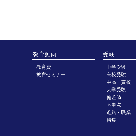
教育動向
受験
教育費
中学受験
教育セミナー
高校受験
中高一貫校
大学受験
偏差値
内申点
進路・職業
特集