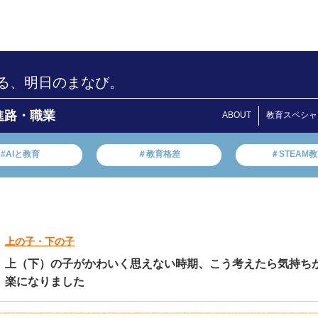
る、明日のまなび。
進路・職業
ABOUT
教育スペシャ
#AIと教育
＃教育格差
＃STEAM
上の子・下の子
上（下）の子がかわいく思えない時期、こう考えたら気持ち
楽になりました