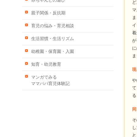
赤ちゃんとの遊び
ど
マ
親子関係・反抗期
ま
イ
育児の悩み・育児相談
着
生活習慣・生活リズム
が
に
幼稚園・保育園・入園
ま
知育・幼児教育
現
マンガでみる
や
ママパパ育児体験記
て
る
同
そ
し
と