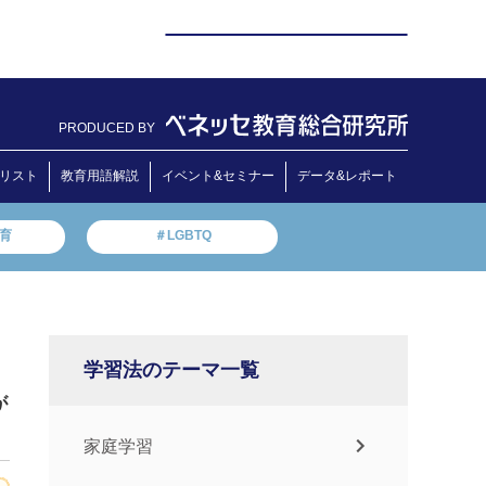
PRODUCED BY
リスト
教育用語解説
イベント&セミナー
データ&レポート
教育
＃LGBTQ
学習法のテーマ一覧
が
家庭学習