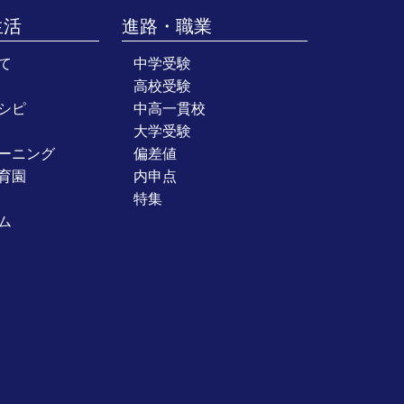
生活
進路・職業
て
中学受験
高校受験
シピ
中高一貫校
大学受験
ーニング
偏差値
育園
内申点
特集
ム