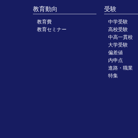
教育動向
受験
教育費
中学受験
教育セミナー
高校受験
中高一貫校
大学受験
偏差値
内申点
進路・職業
特集