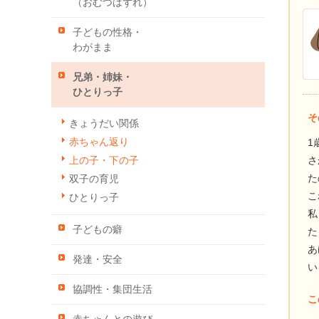
（おむつはずれ）
子どもの性格・
わがまま
兄弟・姉妹・
ひとりっ子
そ
きょうだい関係
赤ちゃん返り
1
さ
上の子・下の子
た
双子の育児
こ
ひとりっ子
私
子どもの癖
た
あ
発達・安全
い
協調性・集団生活
こ