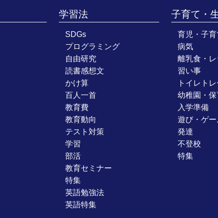
学習法
子育て・
SDGs
育児・子育
プログラミング
病気
自由研究
離乳食・レ
読書感想文
習い事
かけ算
トイレトレ
百人一首
幼稚園・保
教育費
入学準備
教育動向
遊び・ゲー
テスト対策
発達
学習
不登校
部活
特集
教育セミナー
特集
英語勉強法
英語特集