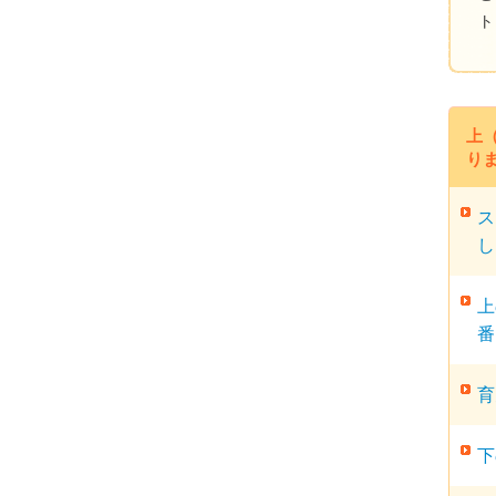
ト
上
り
ス
し
上
番
育
下