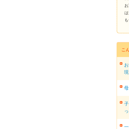
お
は
も
こ
お
現
母
子
っ
一