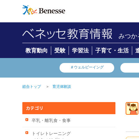
みつか
教育動向
受験
学習法
子育て・生活
＃ウェルビーイング
＞
総合トップ
育児体験談
卒乳・離乳食・食事
トイレトレーニング