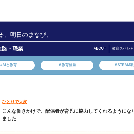
る、明日のまなび。
進路・職業
ABOUT
教育スペシャ
#AIと教育
＃教育格差
＃STEAM
ひとりで大変
こんな働きかけで、配偶者が育児に協力してくれるようにな
ました