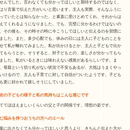
せんでした。言わなくても分かってほしいと期待するのではなく、
はり言葉で伝えた方がいいと思います。主人も実際、そんなふうに
っていたとは知らなかった、と素直に受けとめてくれ、それからは
えてくれるようになりました。でも、完璧に分かるわけではないの
、その後も、その時その時に今こうしてほしいと伝えるのを習慣に
ました。また、多少心配でも、休みの日には主人に子どものことを
せて私が離れてみました。私が出かけるとか、主人と子どもで出か
てもらうとか。そうすると、対子どもとの、楽しさが分かってもら
ました。私がいるときには味わえない感覚があるらしいです。ま
、母親という切り札がない状況で不安もあるが、大抵はうまくやっ
いけるので、主人も子育てに対して自信がついたようです。子ども
も更に好かれて嬉しそうにしていました。
在の子どもの様子と私の気持ちはこんな感じです
ててほほえましいくらいの父と子の関係です。理想の姿です。
じ悩みを持つおうちの方へのエール
葉に出さなくても分かってほしいと思うより、きちんと伝えた方が