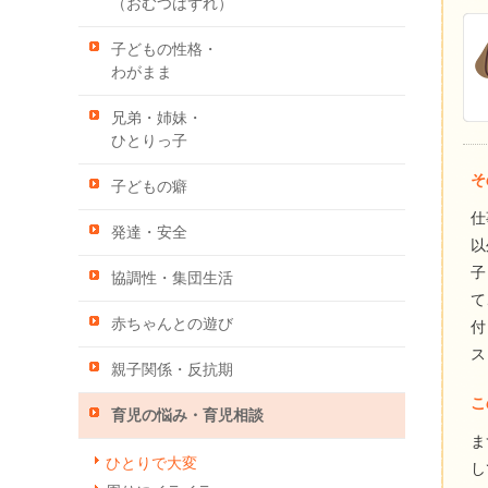
（おむつはずれ）
子どもの性格・
わがまま
兄弟・姉妹・
ひとりっ子
そ
子どもの癖
仕
発達・安全
以
子
協調性・集団生活
て
赤ちゃんとの遊び
付
ス
親子関係・反抗期
こ
育児の悩み・育児相談
ま
ひとりで大変
し