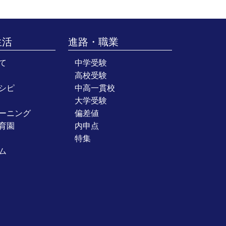
生活
進路・職業
て
中学受験
高校受験
シピ
中高一貫校
大学受験
ーニング
偏差値
育園
内申点
特集
ム