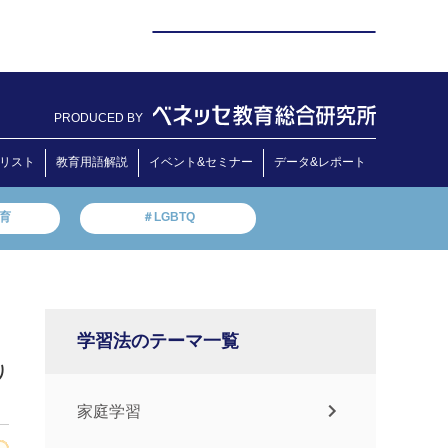
PRODUCED BY
リスト
教育用語解説
イベント&セミナー
データ&レポート
教育
＃LGBTQ
学習法のテーマ一覧
り
家庭学習