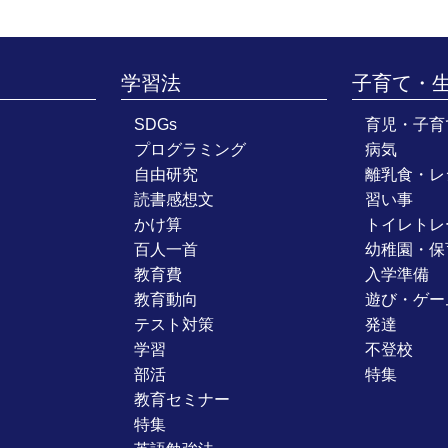
学習法
子育て・
SDGs
育児・子育
プログラミング
病気
自由研究
離乳食・レ
読書感想文
習い事
かけ算
トイレトレ
百人一首
幼稚園・保
教育費
入学準備
教育動向
遊び・ゲー
テスト対策
発達
学習
不登校
部活
特集
教育セミナー
特集