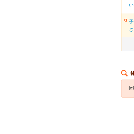
い
子
き