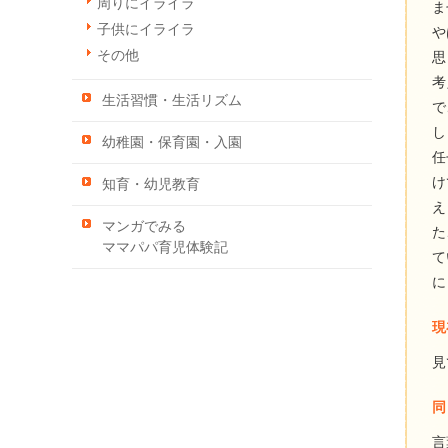
周りにイライラ
ま
子供にイライラ
や
その他
思
考
生活習慣・生活リズム
で
し
幼稚園・保育園・入園
任
け
知育・幼児教育
え
マンガでみる
た
ママパパ育児体験記
て
に
現
見
同
言