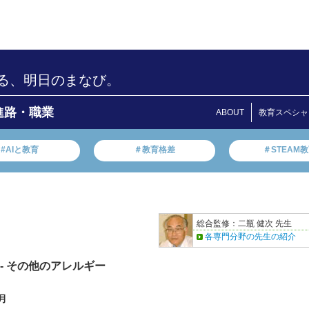
る、明日のまなび。
進路・職業
ABOUT
教育スペシャ
#AIと教育
＃教育格差
＃STEAM
総合監修：二瓶 健次 先生
各専門分野の先生の紹介
- その他のアレルギー
月