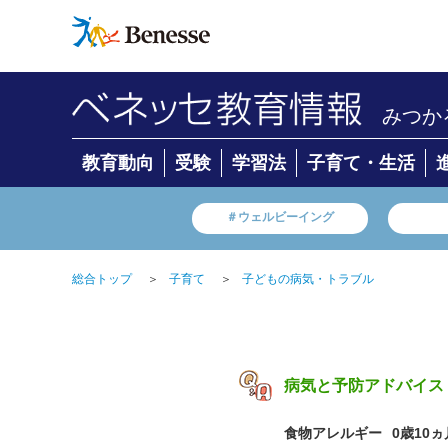
みつか
教育動向
受験
学習法
子育て・生活
＃ウェルビーイング
総合トップ
＞
子育て
＞
子どもの病気・トラブル
病気と予防アドバイス
食物アレルギー
0歳10ヵ