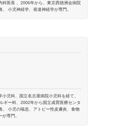
科医長 、2006年から、東京西徳洲会病院
務。 小児神経学、発達神経学が専門。
学小児科、国立名古屋病院小児科を経て、
レルギー科、2002年から国立成育医療センタ
務。 小児の喘息、アトピー性皮膚炎、食物
ーが専門。