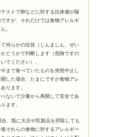
膚テストで卵などに対する抗体価が陽
のですが、それだけでは食物アレルギ
せん。
みて何らかの症状（じんましん、ぜい
るかどうかで判断します（危険ですの
ないでください）。
で今まで食べていたものを突然中止し
再開した場合、たまにですが食物アレ
もあります。
食べないで少量から再開して安全であ
あります。
場合、既に大豆や乳製品を摂取しても
今後それらの食物に対するアレルギー