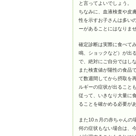
と言ってよいでしょう。
ちなみに、血液検査や皮
性を示すお子さんは多い
ーがあることにはなりま
確定診断は実際に食べて
鳴、ショックなど）が出
で、絶対にご自分ではし
また検査値が陽性の食品
て数週間してから摂取を
ルギーの症状が出ること
従って、いきなり大量に
ることを確かめる必要が
また10ヵ月の赤ちゃんの
何の症状もない場合は、