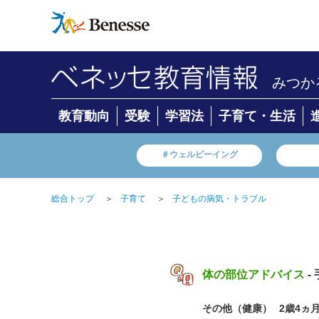
みつか
教育動向
受験
学習法
子育て・生活
＃ウェルビーイング
総合トップ
＞
子育て
＞
子どもの病気・トラブル
体の部位アドバイス
-
その他（健康）
2歳4ヵ