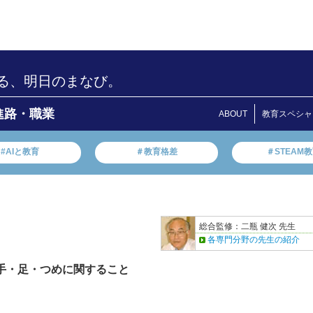
る、明日のまなび。
進路・職業
ABOUT
教育スペシャ
#AIと教育
＃教育格差
＃STEAM
総合監修：二瓶 健次 先生
各専門分野の先生の紹介
 手・足・つめに関すること
月