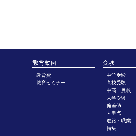
教育動向
受験
教育費
中学受験
教育セミナー
高校受験
中高一貫校
大学受験
偏差値
内申点
進路・職業
特集