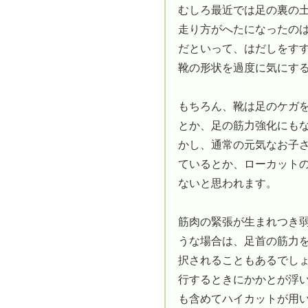
むしろ最近では足の裏の
走り方がへたになったの
だといって、はだしをす
靴の形状を過度に気にす
もちろん、靴は足のケガ
とか、足の筋力強化にも
かし、通常の元気なお子
ているとか、ローカット
ないと思われます。
筋肉の緊張が生まれつき
うな場合は、足首の筋力
択されることもあるでし
行するときにかかとが浮
も含めてハイカットが用