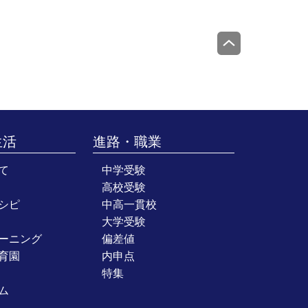
生活
進路・職業
て
中学受験
高校受験
シピ
中高一貫校
大学受験
ーニング
偏差値
育園
内申点
特集
ム