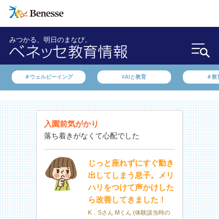
みつかる、明日のまなび。
＃ウェルビーイング
#AIと教育
＃教
入園前気がかり
落ち着きがなくて心配でした
じっと座れずにすぐ動き
出してしまう息子。メリ
ハリをつけて声かけした
ら改善してきました！
K．Sさん Mくん (体験談当時の