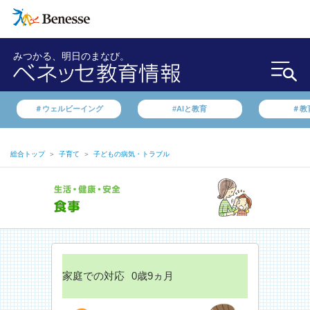
みつかる、明日のまなび。
＃ウェルビーイング
#AIと教育
＃教
総合トップ
＞
子育て
＞
子どもの病気・トラブル
家庭での対応
0歳9ヵ月