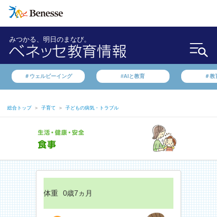
みつかる、明日のまなび。
＃ウェルビーイング
#AIと教育
＃教
総合トップ
＞
子育て
＞
子どもの病気・トラブル
体重
0歳7ヵ月